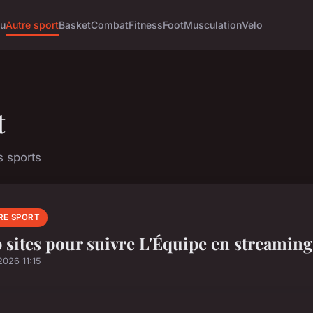
tu
Autre sport
Basket
Combat
Fitness
Foot
Musculation
Velo
t
s sports
RE SPORT
 sites pour suivre L'Équipe en streaming 
2026 11:15