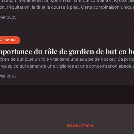
ntathlon moderne est un sport fascinant qui combine cinq disciplines
on, l'équitation, le tir et la course à pied. Cette combinaison unique 
rier 2025
RE SPORT
mportance du rôle de gardien de but en h
rdien de but joue un rôle vital dans une équipe de hockey. Sa princ
rquer, ce qui demande une vigilance et une concentration absolue
rier 2025
NAVIGATION