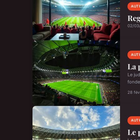
AUT
Reg
02/03
AUT
La 
Le ju
fonde
28 fév
AUT
Le 