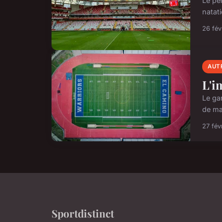
Le pe
natati
26 fév
AUT
L'i
Le ga
de ma
27 fév
Sportdistinct