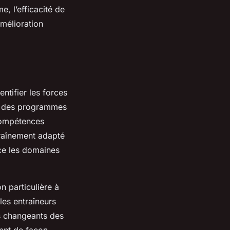
e, l’efficacité de
amélioration
entifier les forces
éer des programmes
 compétences
traînement adapté
ce les domaines
n particulière à
les entraîneurs
s changeants des
tent de façon