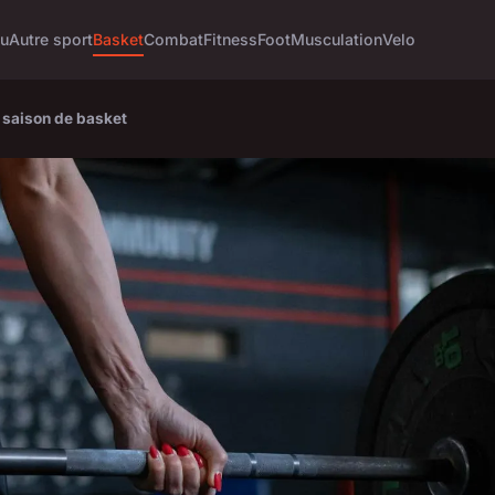
tu
Autre sport
Basket
Combat
Fitness
Foot
Musculation
Velo
e saison de basket