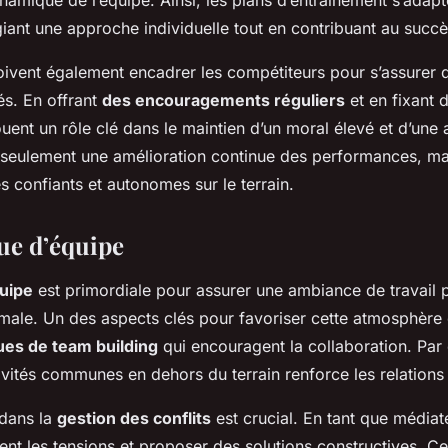
giant une approche individuelle tout en contribuant au succès
oivent également encadrer les compétiteurs pour s’assurer qu
s. En offrant
des encouragements réguliers
et en fixant d
jouent un rôle clé dans le maintien d’un moral élevé et d’une
 seulement une amélioration continue des performances, ma
es confiants et autonomes sur le terrain.
ue d’équipe
uipe
est primordiale pour assurer une ambiance de travail p
ale. Un des aspects clés pour favoriser cette atmosphère 
ues de team building
qui encouragent la collaboration. Par
ivités communes en dehors du terrain renforce les relations 
 dans la
gestion des conflits
est crucial. En tant que médiateu
ent les tensions et proposer des solutions constructives. Ce