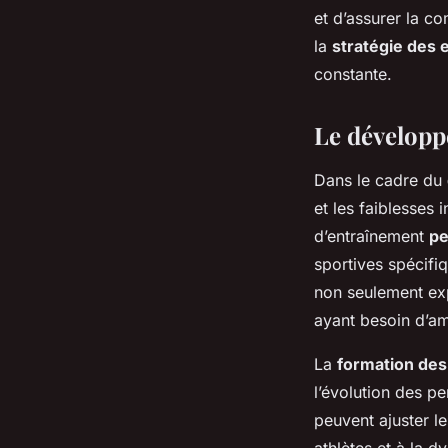
et d’assurer la co
la
stratégie des 
constante.
Le développ
Dans le cadre du
et les faiblesses
d’entraînement
pe
sportives spécifi
non seulement exp
ayant besoin d’am
La
formation des
l’évolution des p
peuvent ajuster l
athlètes et à la d