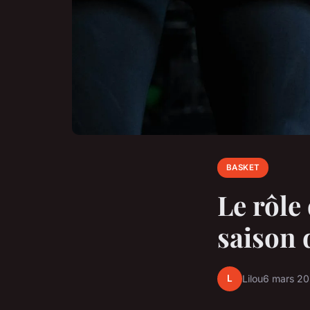
BASKET
Le rôle
saison 
L
Lilou
6 mars 2