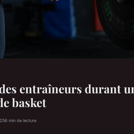
 des entraîneurs durant u
de basket
025
6 min de lecture