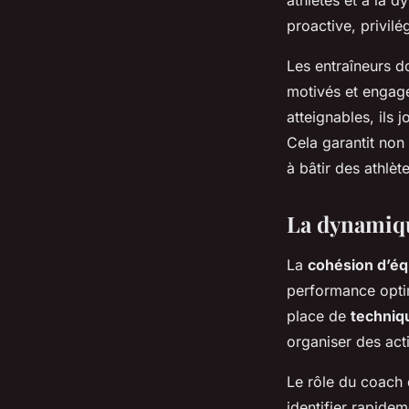
proactive, privilé
Les entraîneurs d
motivés et engagé
atteignables, ils 
Cela garantit non
à bâtir des athlèt
La dynamiq
La
cohésion d’éq
performance optim
place de
techniq
organiser des act
Le rôle du coach
identifier rapidem