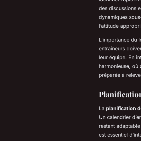
des discussions e
dynamiques sous-
l’attitude appropr
L’importance du l
entraîneurs doiven
leur équipe. En i
harmonieuse, où c
préparée à relever
Planificati
La
planification
Un calendrier d’e
restant adaptabl
est essentiel d’in