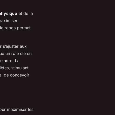
physique
et de la
maximiser
s de repos permet
r s’ajuster aux
oue un rôle clé en
teindre. La
ètes, stimulant
ial de concevoir
our maximiser les