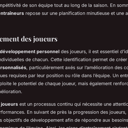
mpétitivité de son équipe tout au long de la saison. En somm
entraîneurs
repose sur une planification minutieuse et une 
ement des joueurs
développement personnel
des joueurs, il est essentiel d’id
 individuelles de chacun. Cette identification permet de cr
rsonnalisés
, particulièrement axés sur l’amélioration des
ques requises par leur position ou rôle dans l’équipe. Un en
loite le potentiel de chaque joueur, mais également renfor
élioration.
 joueurs
est un processus continu qui nécessite une attentio
erformances. En suivant de près la progression des joueurs, 
es objectifs de développement afin de répondre aux besoin
ynamique de l’équipe. Ainsi, les plans d’entraînement s’adap