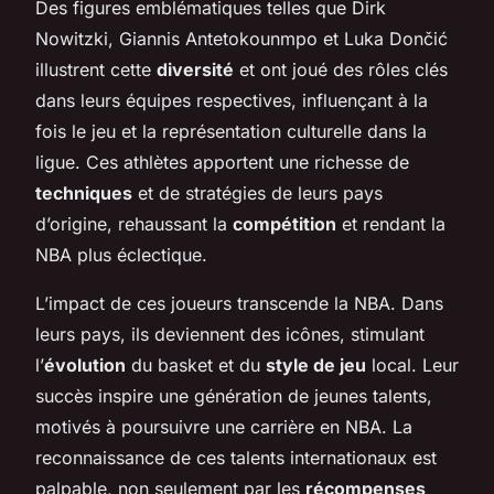
Des figures emblématiques telles que Dirk
Nowitzki, Giannis Antetokounmpo et Luka Dončić
illustrent cette
diversité
et ont joué des rôles clés
dans leurs équipes respectives, influençant à la
fois le jeu et la représentation culturelle dans la
ligue. Ces athlètes apportent une richesse de
techniques
et de stratégies de leurs pays
d’origine, rehaussant la
compétition
et rendant la
NBA plus éclectique.
L’impact de ces joueurs transcende la NBA. Dans
leurs pays, ils deviennent des icônes, stimulant
l’
évolution
du basket et du
style de jeu
local. Leur
succès inspire une génération de jeunes talents,
motivés à poursuivre une carrière en NBA. La
reconnaissance de ces talents internationaux est
palpable, non seulement par les
récompenses