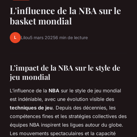
L'influence de la NBA sur le
basket mondial
L
Lilou
5 mars 2025
6 min de lecture
L’impact de la NBA sur le style de
jeu mondial
L’influence de la
NBA
sur le style de jeu mondial
est indéniable, avec une évolution visible des
techniques de jeu
. Depuis des décennies, les
compétences fines et les stratégies collectives des
équipes NBA inspirent les ligues autour du globe.
Les mouvements spectaculaires et la capacité