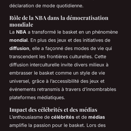
déclaration de mode quotidienne.
Rôle de la NBA dans la démocratisation
mondiale
La
NBA
a transformé le basket en un phénomène
mondial
. En plus des jeux et des initiatives de
diffusion
, elle a façonné des modes de vie qui
transcendent les frontières culturelles. Cette
diffusion interculturelle invite divers milieux à
embrasser le basket comme un style de vie
universel, grâce à l’accessibilité des jeux et
événements retransmis à travers d’innombrables
plateformes médiatiques.
Impact des célébrités et des médias
L’enthousiasme de
célébrités
et de
médias
amplifie la passion pour le basket. Lors des