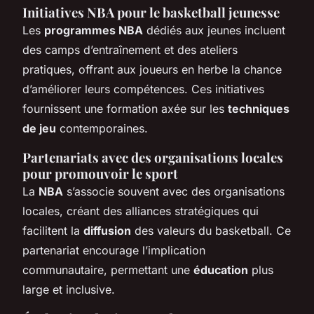
Initiatives NBA pour le basketball jeunesse
Les
programmes NBA
dédiés aux jeunes incluent
des camps d’entraînement et des ateliers
pratiques, offrant aux joueurs en herbe la chance
d’améliorer leurs compétences. Ces initiatives
fournissent une formation axée sur les
techniques
de jeu
contemporaines.
Partenariats avec des organisations locales
pour promouvoir le sport
La
NBA
s’associe souvent avec des organisations
locales, créant des alliances stratégiques qui
facilitent la
diffusion
des valeurs du basketball. Ce
partenariat encourage l’implication
communautaire, permettant une
éducation
plus
large et inclusive.